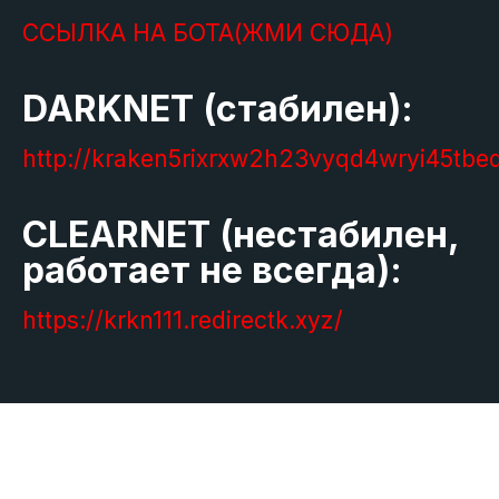
ССЫЛКА НА БОТА(ЖМИ СЮДА)
DARKNET (стабилен):
http://kraken5rixrxw2h23vyqd4wryi45tbe
CLEARNET (нестабилен,
работает не всегда):
https://krkn111.redirectk.xyz/