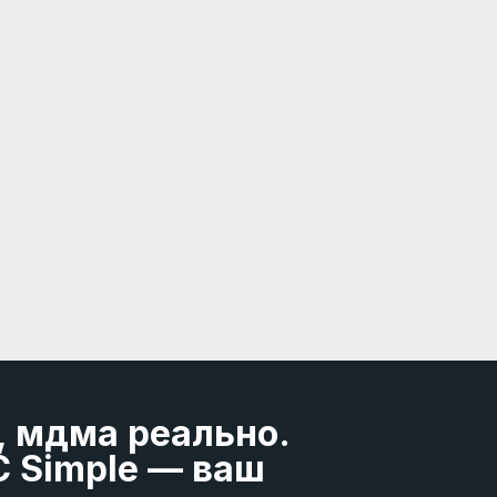
, мдма реально.
C Simple — ваш