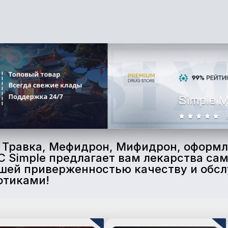
и Травка, Мефидрон, Мифидрон, оформл
C Simple предлагает вам лекарства сам
нашей приверженностью качеству и обс
отиками!