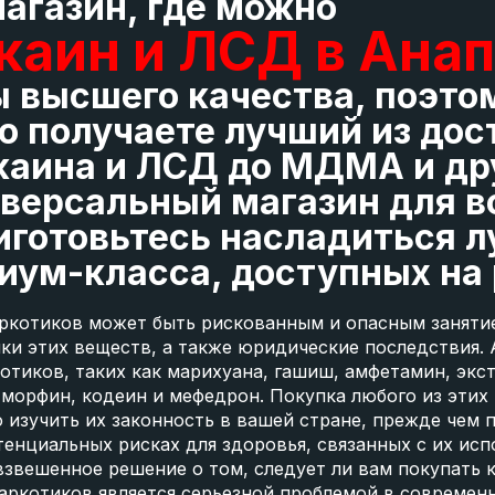
агазин, где можно
каин и ЛСД в Ана
ы высшего качества, поэто
то получаете лучший из до
окаина и ЛСД до МДМА и др
иверсальный магазин для в
риготовьтесь насладиться
иум-класса, доступных на
аркотиков может быть рискованным и опасным заняти
ки этих веществ, а также юридические последствия. 
отиков, таких как марихуана, гашиш, амфетамин, экс
 морфин, кодеин и мефедрон. Покупка любого из этих
о изучить их законность в вашей стране, прежде чем 
отенциальных рисках для здоровья, связанных с их исп
звешенное решение о том, следует ли вам покупать 
аркотиков является серьезной проблемой в современн