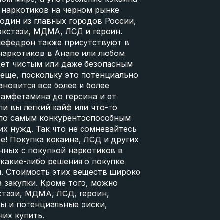
 наркотиков на черном рынке
 один из главных городов России,
экстази, МДМА, ЛСД и героин.
мефедрон также присутствуют в
 наркотиков в Анапе или любом
удет чистым или даже безопасным
 еще, поскольку это потенциально
новится все более и более
 амфетамина до героина и от
и вы легкий кайф или что-то
а по самым конкурентоспособным
х нужд. Так что не сомневайтесь
ре! Покупка кокаина, ЛСД и других
нных с покупкой наркотиков в
 какие-либо решения о покупке
м. Стоимость этих веществ широко
а закупки. Кроме того, можно
стази, МДМА, ЛСД, героин,
ы и потенциальные риски,
них купить.