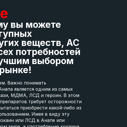
пе
му вы можете
ступных
угих веществ, AC
сех потребностей
 лучшим выбором
 рынке!
ем. Важно понимать
Анапа является одним из самых
тази, МДМА, ЛСД и героин. В этом
 препаратов требует осторожности
пытаться приобрести какой-либо из
ользованием. Имея в виду эту
кокаин или ЛСД в Анапе или
ом мире, а употребление кокаина,