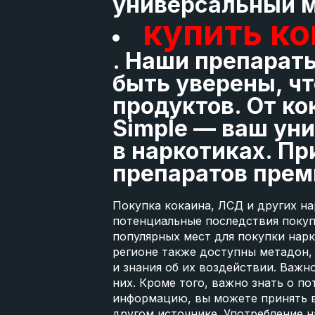
универсальный м
купить ко
. Наши препарат
быть уверены, ч
продуктов. От к
Simple — ваш ун
в наркотиках. П
препаратов прем
Покупка кокаина, ЛСД и других н
потенциальные последствия покуп
популярных мест для покупки нарк
регионе также доступны метадон,
и знания об их воздействии. Важн
них. Кроме того, важно знать о п
информацию, вы можете принять в
другом источнике. Употребление н