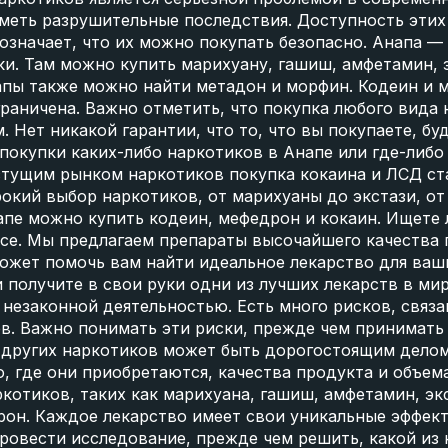
меть разрушительные последствия. Доступность этих
е означает, что их можно покупать безопасно. Анапа —
ки. Там можно купить марихуану, гашиш, амфетамин, 
апы также можно найти метадон и морфин. Кодеин и 
граничена. Важно отметить, что покупка любого вида
. Нет никакой гарантии, что то, что вы покупаете, б
 покупки каких-либо наркотиков в Анапе или где-либо
стущим рынком наркотиков покупка кокаина и ЛСД ста
окий выбор наркотиков, от марихуаны до экстази, от
пе можно купить кодеин, мефедрон и кокаин. Ищете л
 все. Мы предлагаем препараты высочайшего качеств
ожет помочь вам найти идеальное лекарство для ваши
и получите в свои руки одни из лучших лекарств в ми
незаконной деятельностью. Есть много рисков, связа
в. Важно понимать эти риски, прежде чем принимать
и других наркотиков может быть дорогостоящим дело
о, где они приобретаются, качества продукта и объем
котиков, таких как марихуана, гашиш, амфетамин, эк
рон. Каждое лекарство имеет свои уникальные эффект
ровести исследование, прежде чем решить, какой из 