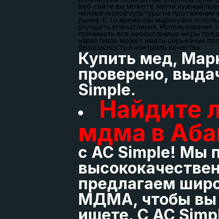
веб-сайте вы можете найти нужный преп
человеческой культуры на протяжении 
рынке. В то время как марихуана испол
улучшить впечатления. Использование э
принимать все необходимые меры предос
наркотиков может иметь серьезные пос
безопасность и контроль качества.
Купить мед, Мар
проверено, выда
Simple.
Найдите 
мдма в Аба
с AC Simple! Мы
высококачествен
предлагаем широ
МДМА, чтобы вы м
ищете. С AC Simp