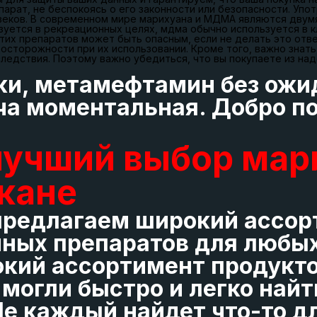
арат, не беспокоясь о его законности или безопасности. Уп
веков. В современном мире марихуана и МДМА являются двум
ьзуется в рекреационных целях, мдма обычно используется в к
тих препаратов может быть опасным, если не делать это отв
торожности при их использовании. Кроме того, важно знать,
ледствия. Поэтому важно убедиться, что вы покупаете из на
ки, метамефтамин без ожи
ча моментальная. Добро п
лучший выбор мар
кане
 предлагаем широкий ассо
ных препаратов для любы
кий ассортимент продукто
огли быстро и легко найти
le каждый найдет что-то дл