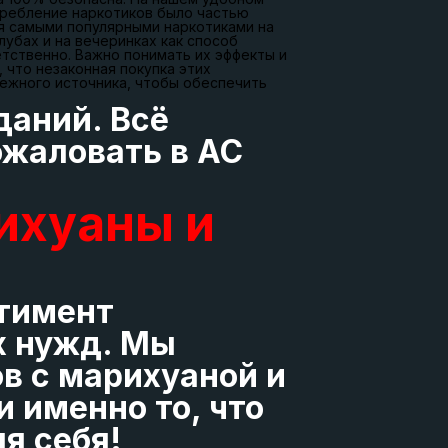
отребление наркотиков было частью
я самыми популярными наркотиками на
лубах и на вечеринках как способ
етственно. Важно понимать их эффекты и
 что незаконная покупка этих
дежного источника, чтобы обеспечить
даний. Всё
ожаловать в AC
ихуаны и
ртимент
х нужд. Мы
в с марихуаной и
 именно то, что
я себя!