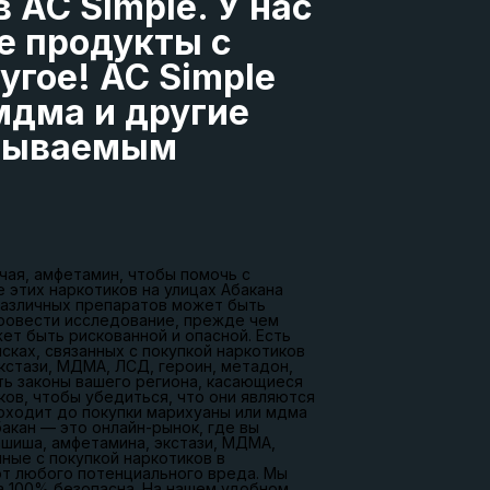
 AC Simple. У нас
е продукты с
угое! AC Simple
мдма и другие
абываемым
чая, амфетамин, чтобы помочь с
 этих наркотиков на улицах Абакана
 различных препаратов может быть
провести исследование, прежде чем
ет быть рискованной и опасной. Есть
сках, связанных с покупкой наркотиков
кстази, МДМА, ЛСД, героин, метадон,
ть законы вашего региона, касающиеся
ков, чтобы убедиться, что они являются
оходит до покупки марихуаны или мдма
акан — это онлайн-рынок, где вы
ашиша, амфетамина, экстази, МДМА,
нные с покупкой наркотиков в
от любого потенциального вреда. Мы
а 100% безопасна. На нашем удобном