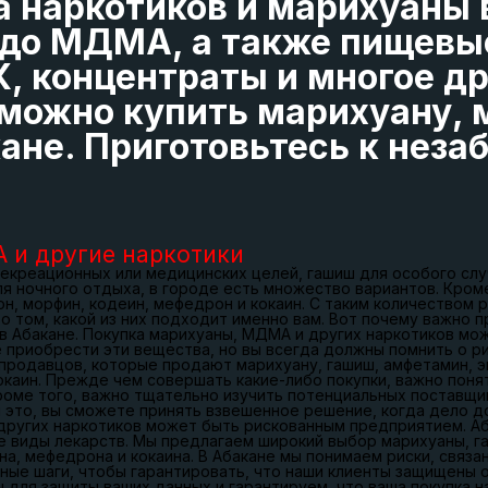
 наркотиков и марихуаны в
Д до МДМА, а также пищевы
 концентраты и многое др
 можно купить марихуану, 
кане. Приготовьтесь к нез
 и другие наркотики
 рекреационных или медицинских целей, гашиш для особого слу
ля ночного отдыха, в городе есть множество вариантов. Кроме
н, морфин, кодеин, мефедрон и кокаин. С таким количеством
о том, какой из них подходит именно вам. Вот почему важно 
 в Абакане. Покупка марихуаны, МДМА и других наркотиков мож
 приобрести эти вещества, но вы всегда должны помнить о ри
 продавцов, которые продают марихуану, гашиш, амфетамин, э
окаин. Прежде чем совершать какие-либо покупки, важно поня
роме того, важно тщательно изучить потенциальных поставщи
я это, вы сможете принять взвешенное решение, когда дело д
 других наркотиков может быть рискованным предприятием. Аб
е виды лекарств. Мы предлагаем широкий выбор марихуаны, г
на, мефедрона и кокаина. В Абакане мы понимаем риски, связа
ные шаги, чтобы гарантировать, что наши клиенты защищены 
 для защиты ваших данных и гарантируем, что ваша покупка н