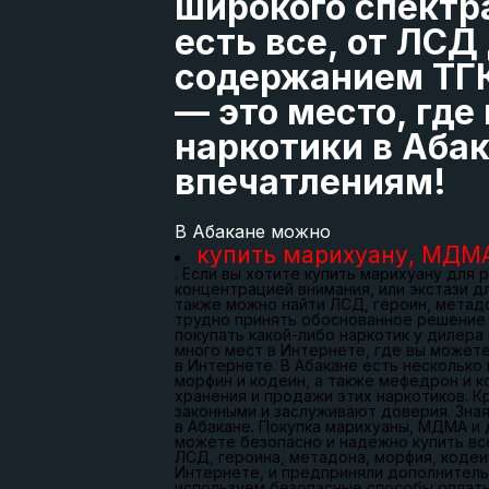
широкого спектра
есть все, от ЛС
содержанием ТГК,
— это место, где
наркотики в Аба
впечатлениям!
В Абакане можно
купить марихуану, МДМА
. Если вы хотите купить марихуану для
концентрацией внимания, или экстази д
также можно найти ЛСД, героин, метадо
трудно принять обоснованное решение 
покупать какой-либо наркотик у дилера
много мест в Интернете, где вы можете
в Интернете. В Абакане есть несколько
морфин и кодеин, а также мефедрон и к
хранения и продажи этих наркотиков. К
законными и заслуживают доверия. Зна
в Абакане. Покупка марихуаны, МДМА и
можете безопасно и надежно купить вс
ЛСД, героина, метадона, морфия, кодеи
Интернете, и предприняли дополнитель
используем безопасные способы оплаты